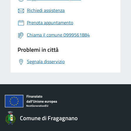
Richiedi assistenza
Prenota appuntamento
Chiama il comune 0999561884
Problemi in città
Segnala disservizio
Comune di Fragagnano