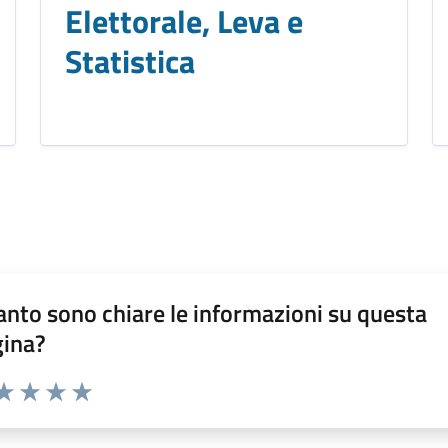
Elettorale, Leva e
Statistica
nto sono chiare le informazioni su questa
gina?
da 1 a 5 stelle la pagina
a 1 stelle su 5
aluta 2 stelle su 5
Valuta 3 stelle su 5
Valuta 4 stelle su 5
Valuta 5 stelle su 5