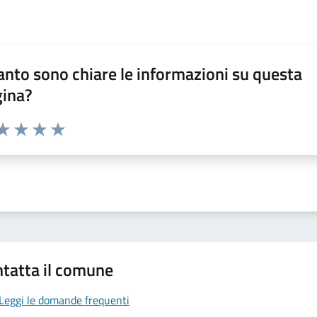
nto sono chiare le informazioni su questa
gina?
da 1 a 5 stelle la pagina
a 1 stelle su 5
aluta 2 stelle su 5
Valuta 3 stelle su 5
Valuta 4 stelle su 5
Valuta 5 stelle su 5
tatta il comune
Leggi le domande frequenti