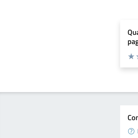
Qua
pa
Valuta 
Valut
V
Con