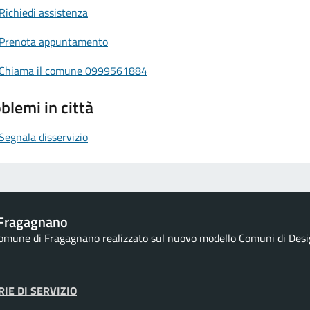
Richiedi assistenza
Prenota appuntamento
Chiama il comune 0999561884
blemi in città
Segnala disservizio
Fragagnano
 Comune di Fragagnano realizzato sul nuovo modello Comuni di Design
IE DI SERVIZIO