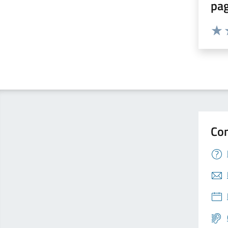
pa
Valuta 
Valut
V
Con