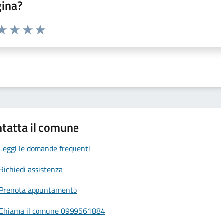
gina?
da 1 a 5 stelle la pagina
a 1 stelle su 5
aluta 2 stelle su 5
Valuta 3 stelle su 5
Valuta 4 stelle su 5
Valuta 5 stelle su 5
tatta il comune
Leggi le domande frequenti
Richiedi assistenza
Prenota appuntamento
Chiama il comune 0999561884