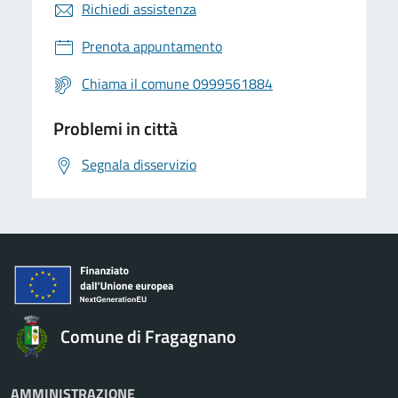
Richiedi assistenza
Prenota appuntamento
Chiama il comune 0999561884
Problemi in città
Segnala disservizio
Comune di Fragagnano
AMMINISTRAZIONE