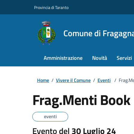
Provincia di Taranto
Comune di Fragagn
Amministrazione
Novità
Servizi
Home
/
Vivere il Comune
/
Eventi
/
Frag.Me
Frag.Menti Book 
eventi
Evento del
30 Luglio 24