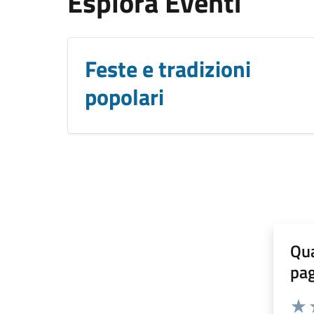
Esplora Eventi
Feste e tradizioni
popolari
Qua
pa
Valuta 