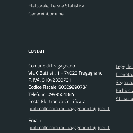
Elettorale, Leva e Statistica
GenereinComune
CONTATTI
Comune di Fragagnano
Leggi le
Via C.Battisti, 1 - 74022 Fragagnano
Prenota
P. IVA: 01042380731
Segnalaz
Codice Fiscale: 80009890734
Richiest
Telefono: 0999561884
Attuazi
Posta Elettronica Certificata:
protocollo.comune.fragagnano.ta@pec.it
Email:
protocollo.comune.fragagnano.ta@pec.it