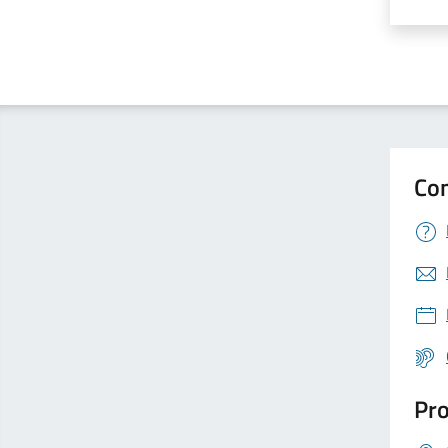
Valut
V
Con
Pro