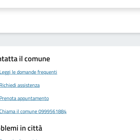
a 1 stelle su 5
aluta 2 stelle su 5
Valuta 3 stelle su 5
Valuta 4 stelle su 5
Valuta 5 stelle su 5
tatta il comune
Leggi le domande frequenti
Richiedi assistenza
Prenota appuntamento
Chiama il comune 0999561884
blemi in città