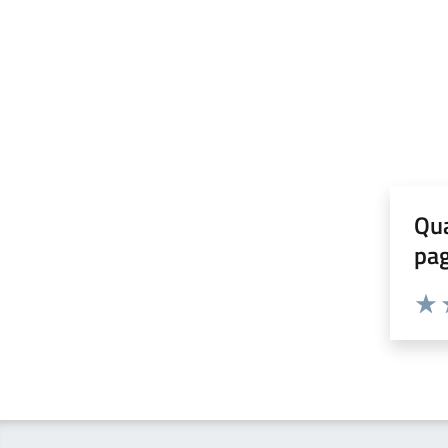
Qua
pa
Valuta 
Valut
V