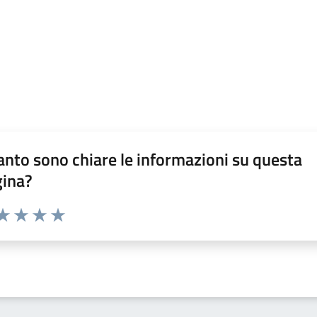
nto sono chiare le informazioni su questa
gina?
da 1 a 5 stelle la pagina
a 1 stelle su 5
aluta 2 stelle su 5
Valuta 3 stelle su 5
Valuta 4 stelle su 5
Valuta 5 stelle su 5