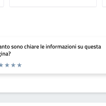
nto sono chiare le informazioni su questa
gina?
da 1 a 5 stelle la pagina
a 1 stelle su 5
aluta 2 stelle su 5
Valuta 3 stelle su 5
Valuta 4 stelle su 5
Valuta 5 stelle su 5