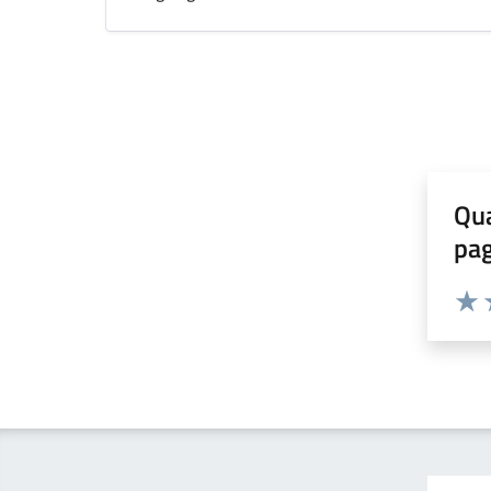
Qua
pa
Valuta 
Valut
V