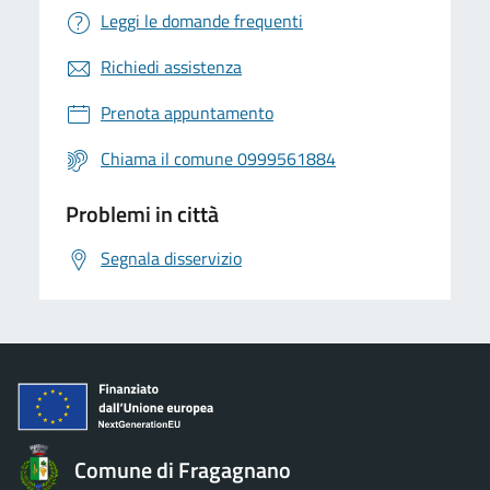
Leggi le domande frequenti
Richiedi assistenza
Prenota appuntamento
Chiama il comune 0999561884
Problemi in città
Segnala disservizio
Comune di Fragagnano