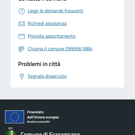
Leggi le domande frequenti
Richiedi assistenza
Prenota appuntamento
Chiama il comune 0999561884
Problemi in città
Segnala disservizio
Comune di Fragagnano