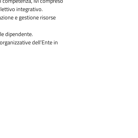
 di competenza, ivi compreso
ettivo integrativo.
ione e gestione risorse
e dipendente.
rganizzative dell’Ente in