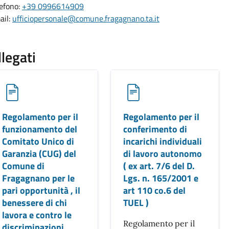
lefono:
+39 0996614909
ail:
ufficiopersonale@comune.fragagnano.ta.it
llegati
Regolamento per il
Regolamento per il
funzionamento del
conferimento di
Comitato Unico di
incarichi individuali
Garanzia (CUG) del
di lavoro autonomo
Comune di
( ex art. 7/6 del D.
Fragagnano per le
Lgs. n. 165/2001 e
pari opportunità , il
art 110 co.6 del
benessere di chi
TUEL )
lavora e contro le
Regolamento per il
discriminazioni