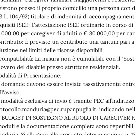
sistono presso il proprio domicilio una persona con disa
 3 L. 104/92) titolare di indennità di accompagnament
quisiti ISEE: L'attestazione ISEE ordinario in corso d
.000,00 per caregiver di adulti o € 80.000,00 per car
ntributo: È previsto un contributo una tantum pari a
luzione nei limiti delle risorse disponibili.
compatibilità: La misura non è cumulabile con il "Sost
covero del disabile presso strutture residenziali.
dalità di Presentazione:
 domande devono essere inviate tassativamente entro
ll'avviso.
 modalità esclusiva di invio è tramite PEC all’indirizzo
otocollo.manduria@pec.rupar.puglia.it, indicando 
 BUDGET DI SOSTEGNO AL RUOLO DI CAREGIVER FA
moduli e la documentazione completa sono reperibili s
nduria. Si allegano alla presente determinazione n. 1