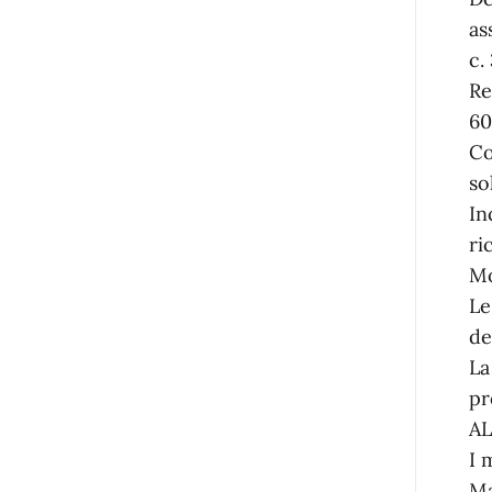
as
c.
Re
60
Co
so
In
ri
Mo
Le
de
La
pr
AL
I 
Ma