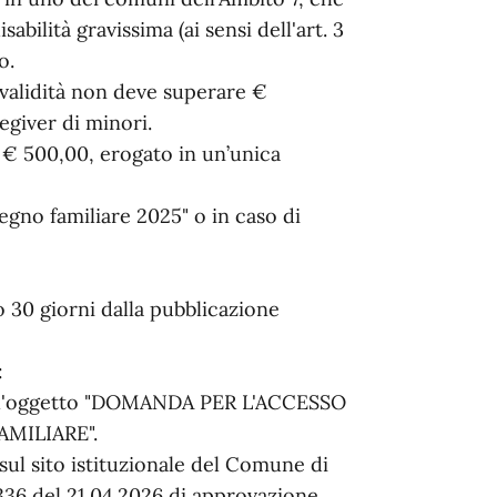
bilità gravissima (ai sensi dell'art. 3
o.
i validità non deve superare €
egiver di minori.
 € 500,00, erogato in un’unica
egno familiare 2025" o in caso di
 30 giorni dalla pubblicazione
:
nell'oggetto "DOMANDA PER L'ACCESSO
MILIARE".
ul sito istituzionale del Comune di
336 del 21.04.2026 di approvazione