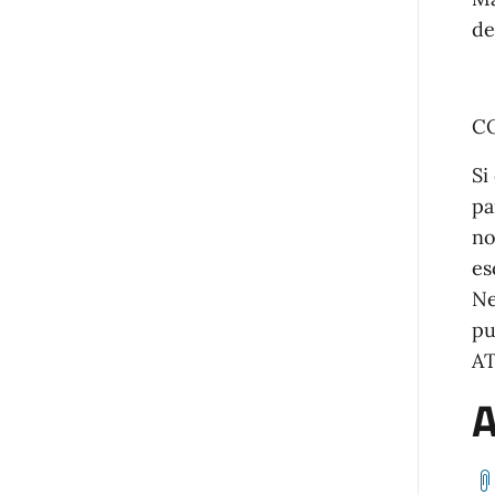
de
C
Si
pa
no
es
Ne
pu
A
A