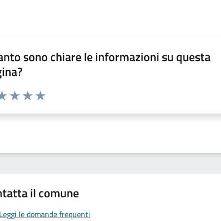
nto sono chiare le informazioni su questa
gina?
da 1 a 5 stelle la pagina
a 1 stelle su 5
aluta 2 stelle su 5
Valuta 3 stelle su 5
Valuta 4 stelle su 5
Valuta 5 stelle su 5
tatta il comune
Leggi le domande frequenti