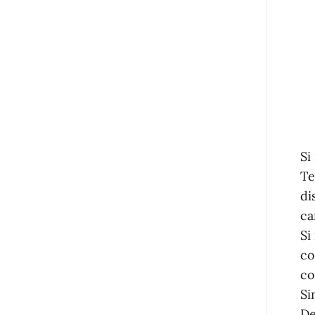
Si
Te
di
ca
Si
co
co
Si
De