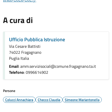
testo-2026-2027/
A cura di
Ufficio Pubblica Istruzione
Via Cesare Battisti
74022 Fragagnano
Puglia Italia
Email
: amm.servizisociali@comune.fragagnano.ta.it
Telefono
: 0996614902
Persone
Colucci Annachiara
Checco Claudia
Simeone Mariantonella