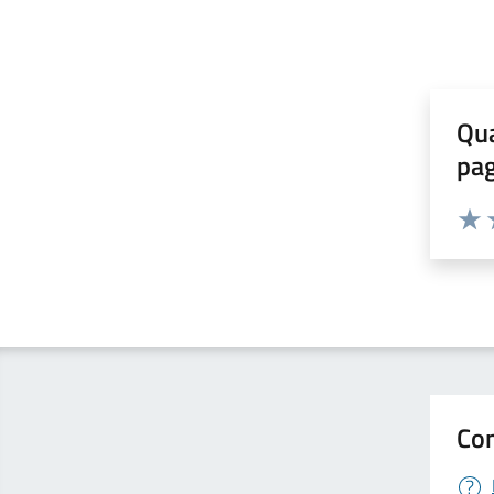
Qua
pa
Valuta 
Valut
V
Con