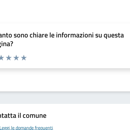
nto sono chiare le informazioni su questa
gina?
da 1 a 5 stelle la pagina
a 1 stelle su 5
aluta 2 stelle su 5
Valuta 3 stelle su 5
Valuta 4 stelle su 5
Valuta 5 stelle su 5
tatta il comune
Leggi le domande frequenti