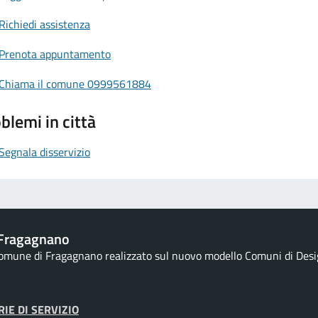
Richiedi assistenza
Prenota appuntamento
Chiama il comune 0999561884
blemi in città
Segnala disservizio
Fragagnano
 Comune di Fragagnano realizzato sul nuovo modello Comuni di Design
IE DI SERVIZIO