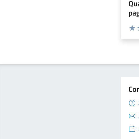
Qua
pa
Valuta 
Valut
V
Con