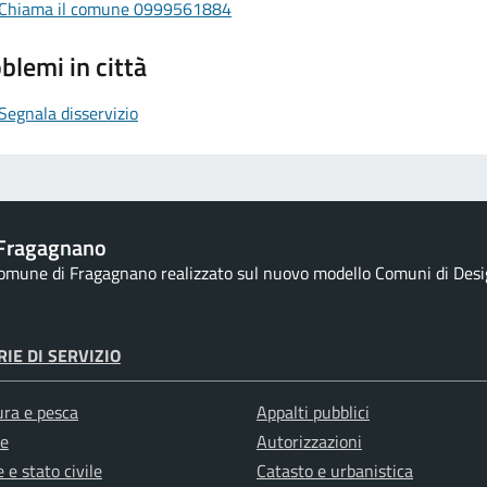
Chiama il comune 0999561884
blemi in città
Segnala disservizio
Fragagnano
 Comune di Fragagnano realizzato sul nuovo modello Comuni di Design
IE DI SERVIZIO
ura e pesca
Appalti pubblici
e
Autorizzazioni
 e stato civile
Catasto e urbanistica