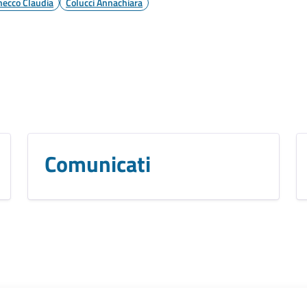
hecco Claudia
Colucci Annachiara
Comunicati