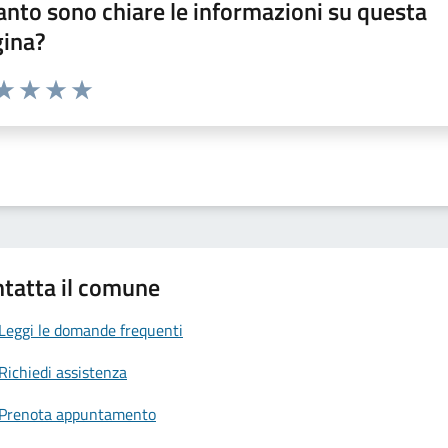
nto sono chiare le informazioni su questa
gina?
da 1 a 5 stelle la pagina
a 1 stelle su 5
aluta 2 stelle su 5
Valuta 3 stelle su 5
Valuta 4 stelle su 5
Valuta 5 stelle su 5
tatta il comune
Leggi le domande frequenti
Richiedi assistenza
Prenota appuntamento