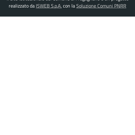
realizzato da
ISWEB S.p.A.
con la
Soluzione Comuni PNRR