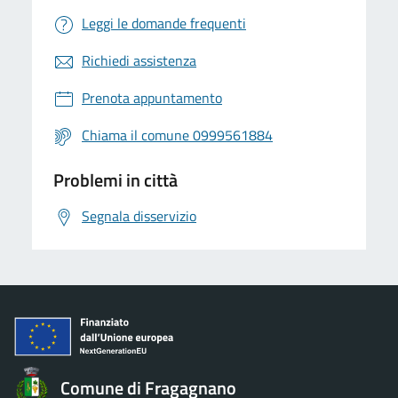
Leggi le domande frequenti
Richiedi assistenza
Prenota appuntamento
Chiama il comune 0999561884
Problemi in città
Segnala disservizio
Comune di Fragagnano